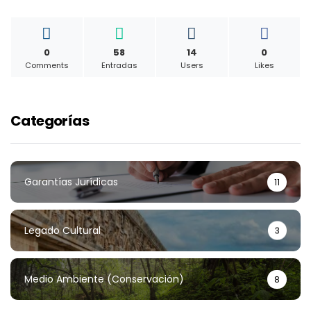
0
58
14
0
Comments
Entradas
Users
Likes
Categorías
Garantías Jurídicas
11
Legado Cultural
3
Medio Ambiente (conservación)
8