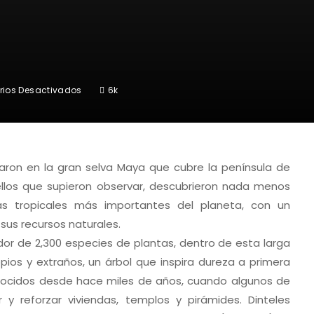
En
ios Desactivados
6k
El
Chicozapote
traron en la gran selva Maya que cubre la península de
ellos que supieron observar, descubrieron nada menos
vas tropicales más importantes del planeta, con un
sus recursos naturales.
or de 2,300 especies de plantas, dentro de esta larga
pios y extraños, un árbol que inspira dureza a primera
onocidos desde hace miles de años, cuando algunos de
ir y reforzar viviendas, templos y pirámides.
Dinteles