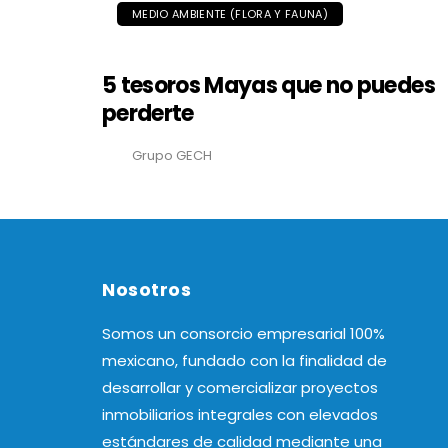
MEDIO AMBIENTE (FLORA Y FAUNA)
5 tesoros Mayas que no puedes
perderte
Grupo GECH
Nosotros
Somos un consorcio empresarial 100%
mexicano, fundado con la finalidad de
desarrollar y comercializar proyectos
inmobiliarios integrales con elevados
estándares de calidad mediante una