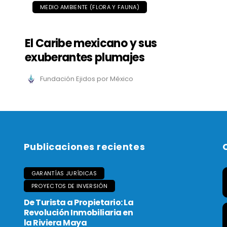
MEDIO AMBIENTE (FLORA Y FAUNA)
El Caribe mexicano y sus
exuberantes plumajes
Fundación Ejidos por México
Publicaciones recientes
GARANTÍAS JURÍDICAS
PROYECTOS DE INVERSIÓN
De Turista a Propietario: La
Revolución Inmobiliaria en
la Riviera Maya