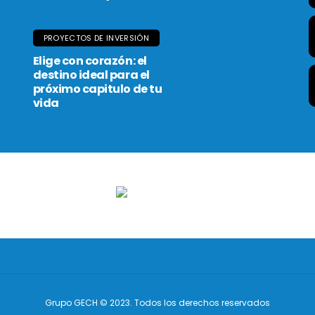
PROYECTOS DE INVERSIÓN
Elige con corazón: el
destino ideal para el
próximo capitulo de tu
vida
Grupo GECH © 2023. Todos los derechos reservados