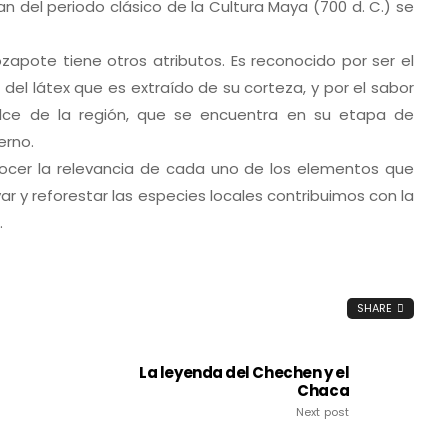
del periodo clásico de la Cultura Maya (700 d. C.) se
apote tiene otros atributos. Es reconocido por ser el
del látex que es extraído de su corteza, y por el sabor
ulce de la región, que se encuentra en su etapa de
erno.
ocer la relevancia de cada uno de los elementos que
r y reforestar las especies locales contribuimos con la
.
SHARE
La leyenda del Chechen y el
Chaca
Next post