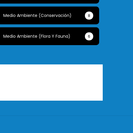
Medio Ambiente (conservación)
8
Medio Ambiente (flora Y Fauna)
6